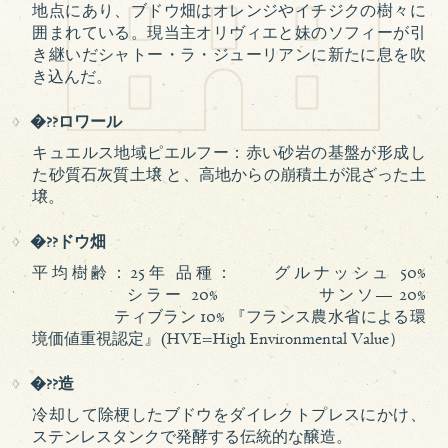
地点にあり、ブドウ畑はオレンジやイチジクの樹々に
囲まれている。現当主オリヴィエと妹のソフィーが引
き継いだシャトー・ラ・ジューリアンに新たに息を吹
き込んだ。
�??ロワール
キュエルス地域ピエルフー：赤い砂岩の基盤が形成し
た砂質石灰質土壌 と、高地からの崩積土が混ざった土
壌。
�??ドウ畑
平均樹齢：25年 品種： グルナッシュ 50%
シラー 20% サンソ— 20%
ティブラン 10% 『フランス農水省による環
境価値重視認定』(HVE=High Environmental Value）
�??造
冷却して除梗したブドウをダイレクトプレスにかけ、
ステンレスタンクで発酵する伝統的な醸造。