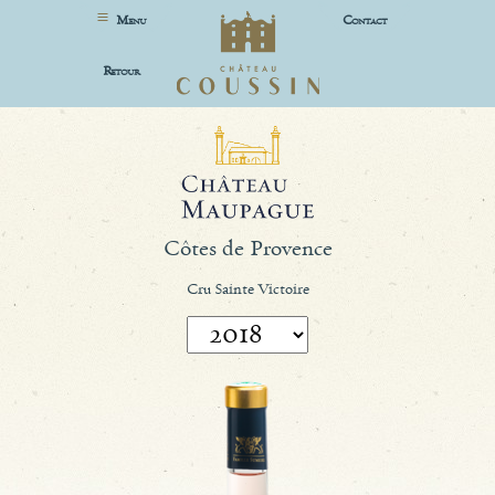
M
C
ENU
ONTACT
R
ETOUR
Côtes de Provence
Cru Sainte Victoire