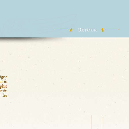
R
ETOUR
vigne
10 ans
istin
alliance mets & vin
phie
e du
 les
Le vin des belles pièces de viande : daube de joue de b
heures, côte de boeuf au barbecue.