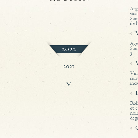
Arg
vas
Sai
de l
Age
2022
Sau
3
2021
Vin
sui
ino
2020
2019
Robe
et 
noir
dégu
2018
2017