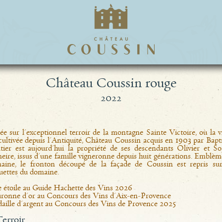
Château Coussin rouge
2022
ée sur l'exceptionnel terroir de la montagne Sainte Victoire, où la 
cultivée depuis l'Antiquité, Château Coussin acquis en 1903 par Bapt
tier est aujourd'hui la propriété de ses descendants Olivier et So
eire, issus d'une famille vigneronne depuis huit générations. Emblèm
aine, le fronton découpé de la façade de Coussin est repris sur
quettes du domaine.
 étoile au Guide Hachette des Vins 2026
ronne d'or au Concours des Vins d'Aix-en-Provence
aille d'argent au Concours des Vins de Provence 2025
terroir