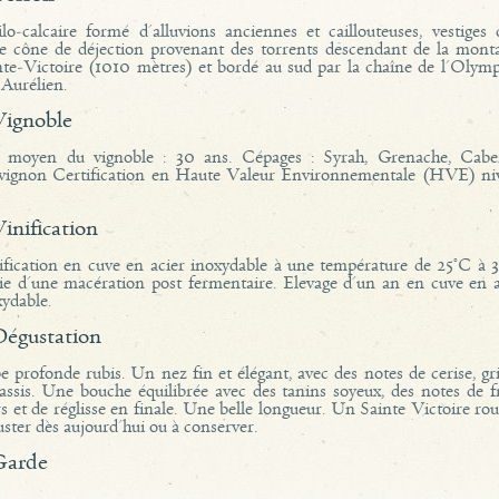
ilo-calcaire formé d'alluvions anciennes et caillouteuses, vestiges 
te cône de déjection provenant des torrents descendant de la mont
nte-Victoire (1010 mètres) et bordé au sud par la chaîne de l'Olymp
'Aurélien.
vignoble
 moyen du vignoble : 30 ans. Cépages : Syrah, Grenache, Cabe
vignon Certification en Haute Valeur Environnementale (HVE) ni
vinification
ification en cuve en acier inoxydable à une température de 25°C à 
vie d'une macération post fermentaire. Elevage d'un an en cuve en a
xydable.
dégustation
 profonde rubis. Un nez fin et élégant, avec des notes de cerise, gr
cassis. Une bouche équilibrée avec des tanins soyeux, des notes de fr
s et de réglisse en finale. Une belle longueur. Un Sainte Victoire ro
ster dès aujourd'hui ou à conserver.
garde