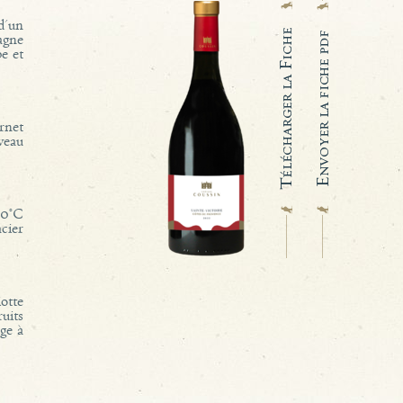
d'un
agne
e et
rnet
veau
30°C
cier
iotte
uits
uge à