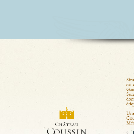
Situ
est 
Gau
Sum
dom
éti
Une
Cou
Méd