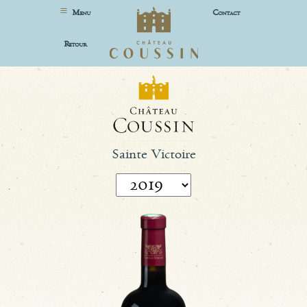
M
C
ENU
ONTACT
R
ETOUR
Sainte Victoire