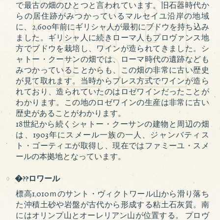
で最古の畑のひとつと言われています。旧石器時代か
らの居住跡がみつかっているマルセイユ沿岸の地域
に、2,600年前にギリシャ人が最初にブドウを持ち込み
ました。ギリシャ人に続きローマ人もプロヴァンス地
方でブドウを栽培し、ワインが造られてきました。シ
ャトー・クーサンの畑では、ローマ時代の遺跡なども
みつかっていることからも、この畑の非常に古い歴史
が見て取れます。当時からプレス方式でワインが造ら
れており、造られていたのはロゼワインだったことが
わかります。この地のロゼワインの生産は非常に古い
歴史があることがわかります。
18世紀から続くシャトー・クーサンの建物と周辺の畑
は、1903年にスメール一族の一人、ジャンバティス
ト・ゴーティエが取得し、現在ではファミーユ・スメ
ールの本拠地となっています。
�??ロワール
標高1,010ｍのサント・ヴィクトワール山から滑り落ち
た沖積土砂や岩盤が古代から形成する粘土石灰質。南
にはオリンプ山とオーレリアン山が位置する。 プロヴ