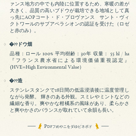
ァンス地方の中でも内陸に位置するため、寒暖の差が
大きく、品質の高いブドウが栽培できる地域として真
っ先にAOPコート・ド・プロヴァンス サント・ヴィ
クトワールのサブアペラシオンの認証を受けた（ロゼ
と赤のみ）。
�??ドウ畑
品種：ロール 100% 平均樹齢：30年 収量： 55 hl / ha
『フランス農水省による環境価値重視認定』
(HVE=High Environmental Value）
�??造
ステンレスタンクで18日間の低温浸漬後に温度管理し
ながら発酵。 輝きのある外観。スミレやミントなどの
繊細な香り。爽やかな柑橘系の風味があり、柔らかさ
と爽やかさのバランスが取れていて余韻も長い。
P
DFフめやニをダゆビネボド