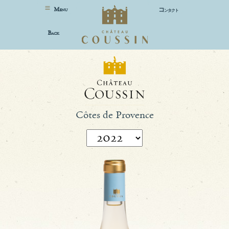
M
コ
ENU
ンタクト
B
ACK
Côtes de Provence