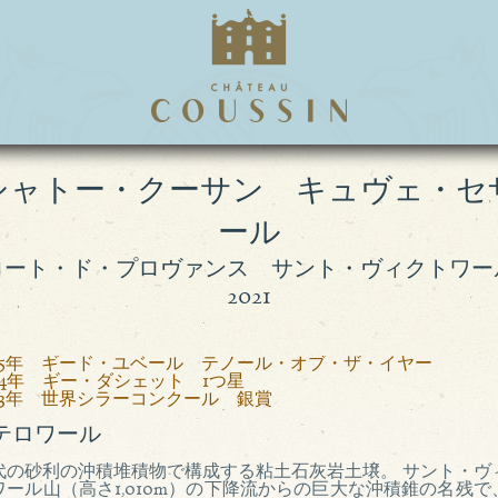
シャトー・クーサン キュヴェ・セ
ール
コート・ド・プロヴァンス サント・ヴィクトワー
2021
015年 ギード・ユベール テノール・オブ・ザ・イヤー
014年 ギー・ダシェット 1つ星
013年 世界シラーコンクール 銀賞
テロワール
代の砂利の沖積堆積物で構成する粘土石灰岩土壌。 サント・ヴ
ワール山（高さ1,010m）の下降流からの巨大な沖積錐の名残で