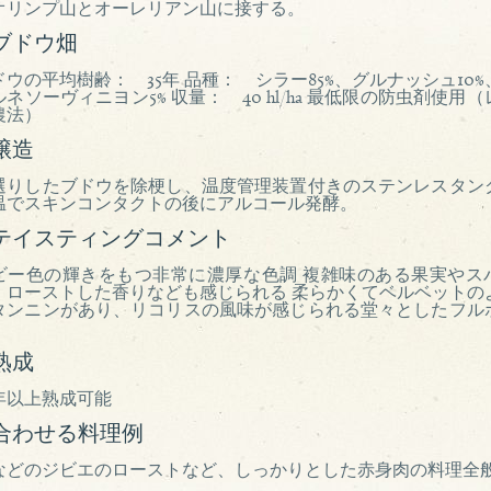
オリンプ山とオーレリアン山に接する。
ブドウ畑
ドウの平均樹齢： 35年 品種： シラー85%、グルナッシュ10%
ルネソーヴィニヨン5% 収量： 40 hl/ha 最低限の防虫剤使用（
農法）
醸造
選りしたブドウを除梗し、温度管理装置付きのステンレスタン
温でスキンコンタクトの後にアルコール発酵。
テイスティングコメント
ビー色の輝きをもつ非常に濃厚な色調 複雑味のある果実やス
、ローストした香りなども感じられる 柔らかくてベルベットの
タンニンがあり、リコリスの風味が感じられる堂々としたフル
熟成
0年以上熟成可能
合わせる料理例
などのジビエのローストなど、しっかりとした赤身肉の料理全