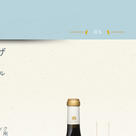
戻る
ザ
ル
ィク
、南