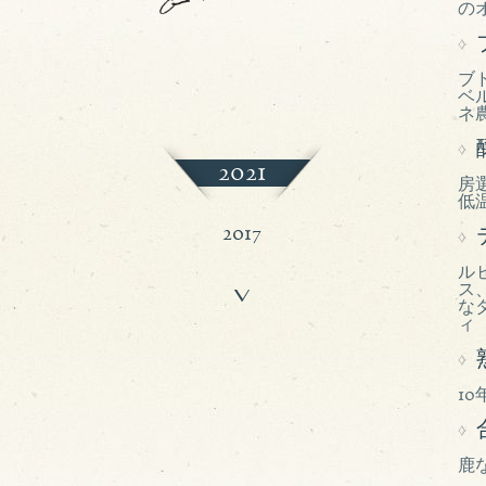
の
ブ
ベ
ネ
2021
房
低
2017
ル
ス
2015
な
ィ
2011
1
鹿