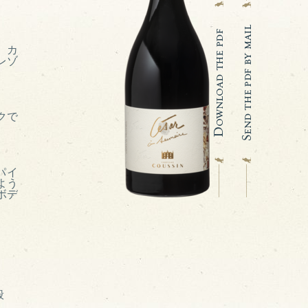
、カ
レゾ
クで
パイ
よう
ボデ
般