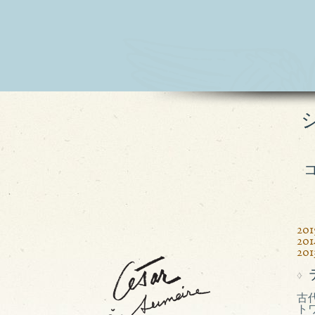
2
2
2
古
ト