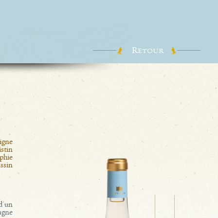
R
ETOUR
vigne
istin
phie
ssin
d'un
agne