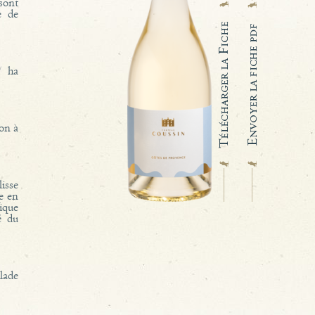
sont
e de
/ ha
ion à
isse
ce en
ique
é du
llade