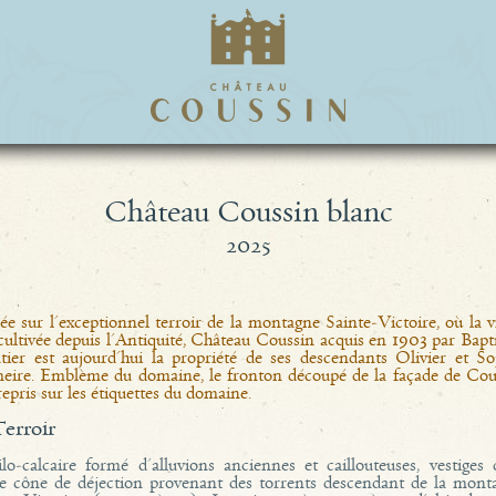
Château Coussin blanc
2025
ée sur l'exceptionnel terroir de la montagne Sainte-Victoire, où la 
cultivée depuis l'Antiquité, Château Coussin acquis en 1903 par Bapt
tier est aujourd'hui la propriété de ses descendants Olivier et So
eire. Emblème du domaine, le fronton découpé de la façade de Cou
repris sur les étiquettes du domaine.
terroir
ilo-calcaire formé d'alluvions anciennes et caillouteuses, vestiges 
te cône de déjection provenant des torrents descendant de la mont