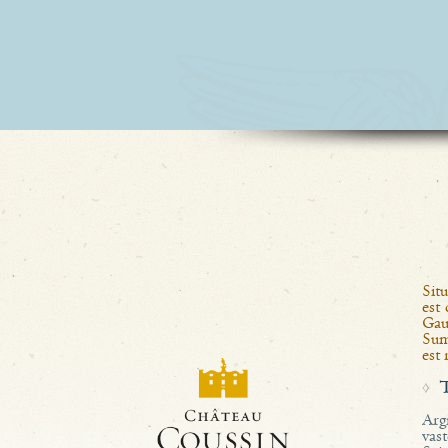
Situ
est 
Gau
Sum
est 
Arg
vas