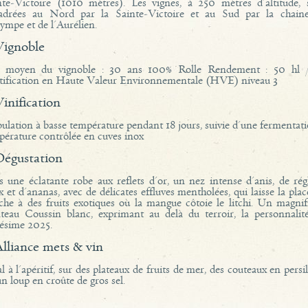
nte-Victoire (1010 mètres). Les vignes, à 250 mètres d'altitude, 
adrées au Nord par la Sainte-Victoire et au Sud par la chain
ympe et de l'Aurélien.
vignoble
 moyen du vignoble : 30 ans 100% Rolle Rendement : 50 hl 
tification en Haute Valeur Environnementale (HVE) niveau 3
vinification
ulation à basse température pendant 18 jours, suivie d'une fermentat
pérature contrôlée en cuves inox
dégustation
s une éclatante robe aux reflets d'or, un nez intense d'anis, de régl
 et d'ananas, avec de délicates effluves mentholées, qui laisse la pla
che à des fruits exotiques où la mangue côtoie le litchi. Un magnif
teau Coussin blanc, exprimant au delà du terroir, la personnalit
lésime 2025.
alliance mets & vin
l à l'apéritif, sur des plateaux de fruits de mer, des couteaux en persi
n loup en croûte de gros sel.