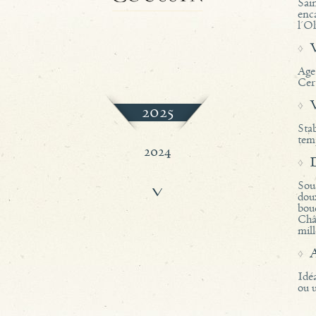
Sai
enc
l'Ol
Age
Cer
2025
Stab
tem
2024
Sou
2023
doux
bou
Châ
mil
2022
2021
Idéa
ou u
2020