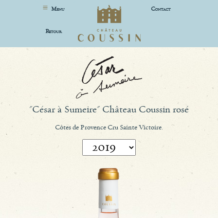
M
C
ENU
ONTACT
R
ETOUR
"César à Sumeire" Château Coussin rosé
Côtes de Provence Cru Sainte Victoire.