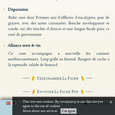
Dégustation
Robe rose doré Premier nez d'effluves d'eucalyptus, puis de
goyave, avec des notes citronnées. Bouche enveloppante et
ronde, sur des touches d'abricot et une longue finale pour ce
rosé de gastronomie
Alliance mets & vin
Ce rosé accompagne à merveille les cuisines
méditerranéennes. Loup grillé au fenouil. Rougets de roche à
la tapenade, salade de homard.
T
L
F
ÉLÉCHARGER
A
ICHE
E
L
F
P
NVOYER
A
ICHE
DF
This site uses cookies. By continuing to use this site you
x
M
ENTIONS LÉGALES
NEWSLETTER
agree to the use of cookies.
L'abus d'alcool est dangereux pour la santé. A consommer avec modération.
More about our services
I'm agree