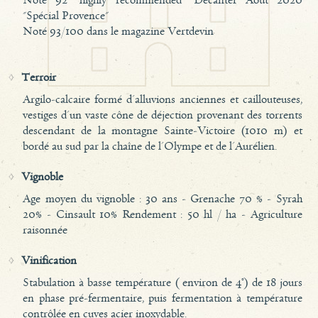
Noté 92 "highly recommended" Decanter Août 2020
"Spécial Provence"
Noté 93/100 dans le magazine Vertdevin
Terroir
Argilo-calcaire formé d'alluvions anciennes et caillouteuses,
vestiges d'un vaste cône de déjection provenant des torrents
descendant de la montagne Sainte-Victoire (1010 m) et
bordé au sud par la chaîne de l'Olympe et de l'Aurélien.
Vignoble
Age moyen du vignoble : 30 ans - Grenache 70 % - Syrah
20% - Cinsault 10% Rendement : 50 hl / ha - Agriculture
raisonnée
Vinification
Stabulation à basse température ( environ de 4°) de 18 jours
en phase pré-fermentaire, puis fermentation à température
contrôlée en cuves acier inoxydable.