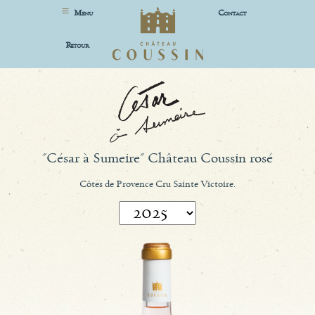
M
C
ENU
ONTACT
R
ETOUR
"César à Sumeire" Château Coussin rosé
Côtes de Provence Cru Sainte Victoire.