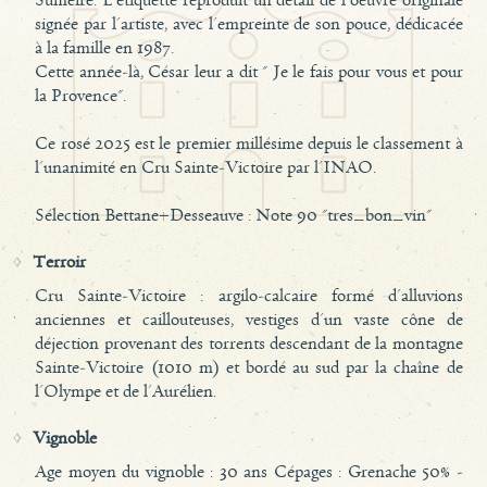
Sumeire. L'étiquette reproduit un détail de l'oeuvre originale
signée par l'artiste, avec l'empreinte de son pouce, dédicacée
à la famille en 1987.
Cette année-là, César leur a dit " Je le fais pour vous et pour
la Provence".
Ce rosé 2025 est le premier millésime depuis le classement à
l'unanimité en Cru Sainte-Victoire par l'INAO.
Sélection Bettane+Desseauve : Note 90 "tres_bon_vin"
Terroir
Cru Sainte-Victoire : argilo-calcaire formé d'alluvions
anciennes et caillouteuses, vestiges d'un vaste cône de
déjection provenant des torrents descendant de la montagne
Sainte-Victoire (1010 m) et bordé au sud par la chaîne de
l'Olympe et de l'Aurélien.
Vignoble
Age moyen du vignoble : 30 ans Cépages : Grenache 50% -