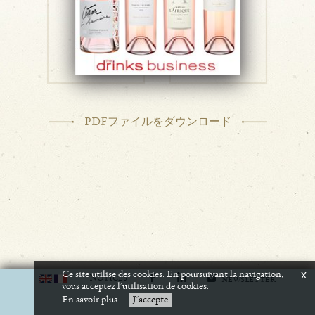
PDFファイルをダウンロード
Ce site utilise des cookies. En poursuivant la navigation,
x
N
OTICES
NEWSLETTER
vous acceptez l'utilisation de cookies.
En savoir plus.
J'accepte