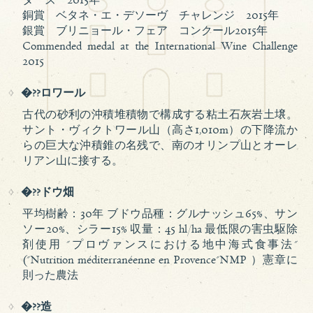
ターズ 2015年
銅賞 ベタネ・エ・デソーヴ チャレンジ 2015年
銀賞 ブリニョール・フェア コンクール2015年
Commended medal at the International Wine Challenge
2015
�??ロワール
古代の砂利の沖積堆積物で構成する粘土石灰岩土壌。
サント・ヴィクトワール山（高さ1,010m）の下降流か
らの巨大な沖積錐の名残で、南のオリンプ山とオーレ
リアン山に接する。
�??ドウ畑
平均樹齢：30年 ブドウ品種：グルナッシュ65%、サン
ソー20%、シラー15% 収量：45 hl/ha 最低限の害虫駆除
剤使用 "プロヴァンスにおける地中海式食事法"
("Nutrition méditerranéenne en Provence"NMP ）憲章に
則った農法
�??造