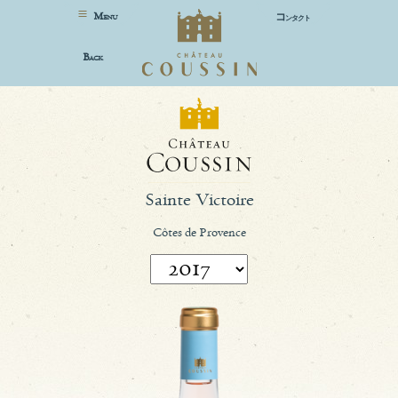
M
コ
ENU
ンタクト
B
ACK
Sainte Victoire
Côtes de Provence