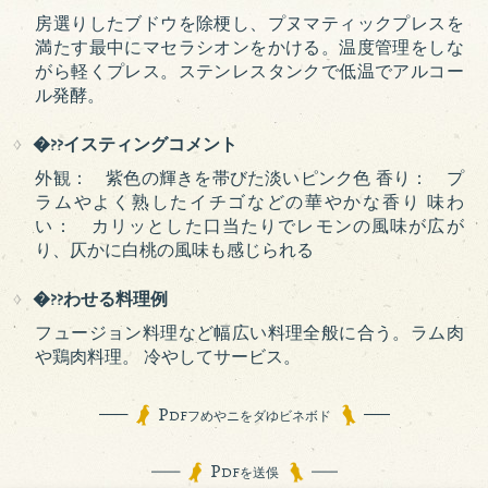
房選りしたブドウを除梗し、プヌマティックプレスを
満たす最中にマセラシオンをかける。温度管理をしな
がら軽くプレス。ステンレスタンクで低温でアルコー
ル発酵。
�??イスティングコメント
外観： 紫色の輝きを帯びた淡いピンク色 香り： プ
ラムやよく熟したイチゴなどの華やかな香り 味わ
い： カリッとした口当たりでレモンの風味が広が
り、仄かに白桃の風味も感じられる
�??わせる料理例
フュージョン料理など幅広い料理全般に合う。ラム肉
や鶏肉料理。 冷やしてサービス。
P
DFフめやニをダゆビネボド
P
DFを送俁