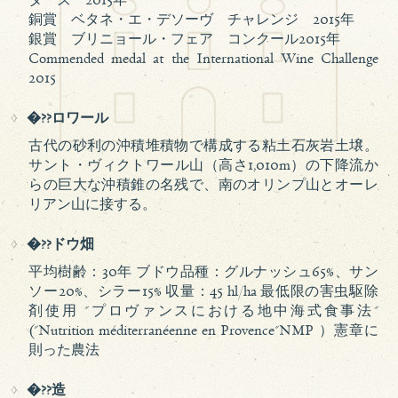
ターズ 2015年
銅賞 ベタネ・エ・デソーヴ チャレンジ 2015年
銀賞 ブリニョール・フェア コンクール2015年
Commended medal at the International Wine Challenge
2015
�??ロワール
古代の砂利の沖積堆積物で構成する粘土石灰岩土壌。
サント・ヴィクトワール山（高さ1,010m）の下降流か
らの巨大な沖積錐の名残で、南のオリンプ山とオーレ
リアン山に接する。
�??ドウ畑
平均樹齢：30年 ブドウ品種：グルナッシュ65%、サン
ソー20%、シラー15% 収量：45 hl/ha 最低限の害虫駆除
剤使用 "プロヴァンスにおける地中海式食事法"
("Nutrition méditerranéenne en Provence"NMP ）憲章に
則った農法
�??造