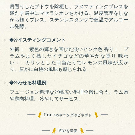
房選りしたブドウを除梗し、プヌマティックプレスを
満たす最中にマセラシオンをかける。温度管理をしな
がら軽くプレス。ステンレスタンクで低温でアルコー
ル発酵。
�??イスティングコメント
外観： 紫色の輝きを帯びた淡いピンク色 香り： プ
ラムやよく熟したイチゴなどの華やかな香り 味わ
い： カリッとした口当たりでレモンの風味が広が
り、仄かに白桃の風味も感じられる
�??わせる料理例
フュージョン料理など幅広い料理全般に合う。ラム肉
や鶏肉料理。 冷やしてサービス。
P
DFフめやニをダゆビネボド
P
DFを送俁