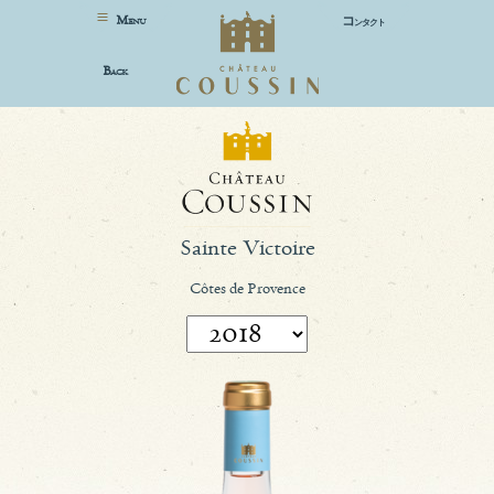
M
コ
ENU
ンタクト
B
ACK
Sainte Victoire
Côtes de Provence