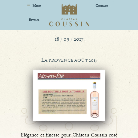
M
C
ENU
ONTACT
R
ETOUR
18 / 09 / 2017
L
A PROVENCE AOÛT 2017
Elégance et finesse pour Château Coussin rosé