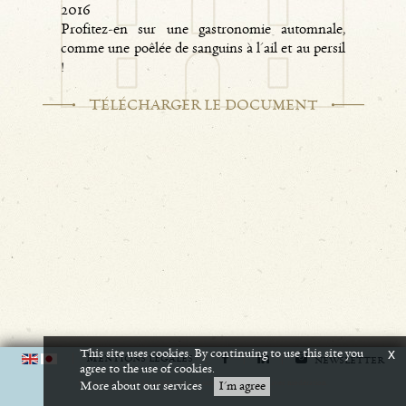
2016
Profitez-en sur une gastronomie automnale,
comme une poêlée de sanguins à l'ail et au persil
!
T
ÉLÉCHARGER LE DOCUMENT
This site uses cookies. By continuing to use this site you
x
M
ENTIONS LÉGALES
NEWSLETTER
agree to the use of cookies.
L'abus d'alcool est dangereux pour la santé. A consommer avec modération.
More about our services
I'm agree