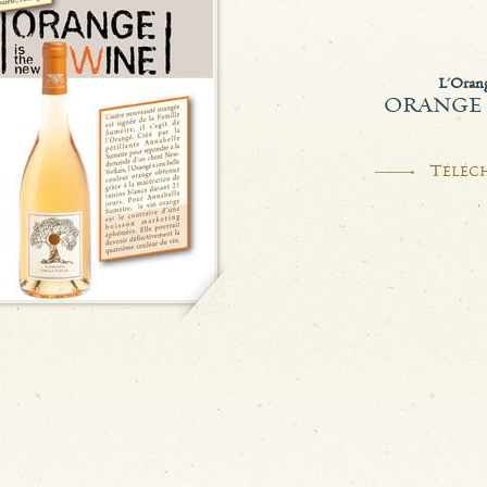
L'Oran
ORANGE 
T
ÉLÉC