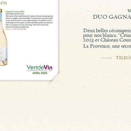
V
DUO GAGNA
Deux belles récompens
pour nos blancs, "Cés
2023 et Château Couss
La Provence, une terre
T
ÉLÉC