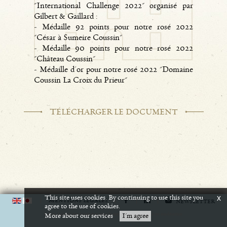
"International Challenge 2022" organisé par
Gilbert & Gaillard :
- Médaille 92 points pour notre rosé 2022
"César à Sumeire Coussin"
- Médaille 90 points pour notre rosé 2022
"Château Coussin"
- Médaille d'or pour notre rosé 2022 "Domaine
Coussin La Croix du Prieur"
T
ÉLÉCHARGER LE DOCUMENT
This site uses cookies. By continuing to use this site you
x
M
ENTIONS LÉGALES
NEWSLETTER
agree to the use of cookies.
L'abus d'alcool est dangereux pour la santé. A consommer avec modération.
More about our services
I'm agree