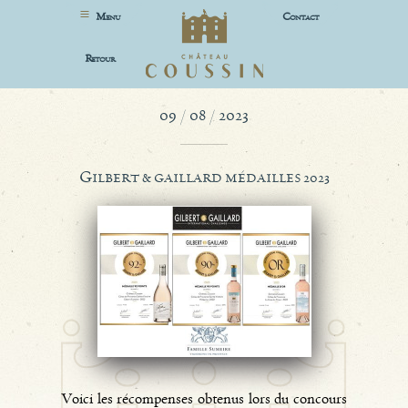
M
C
ENU
ONTACT
R
ETOUR
09 / 08 / 2023
G
ILBERT & GAILLARD MÉDAILLES 2023
Voici les récompenses obtenus lors du concours